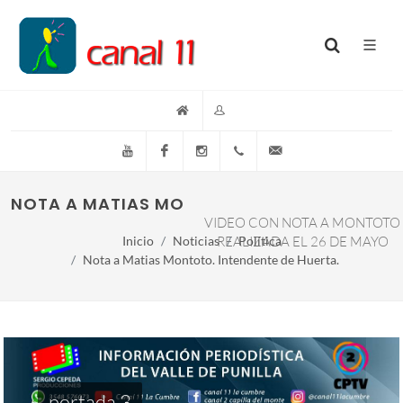
YouTube
Facebook
Instagram
(+54)(9)3548-576073
info@canal11lacumb
NOTA A MATIAS MONTOTO. INTENDENTE DE 
VIDEO CON NOTA A MONTOTO
Inicio
Noticias
REALIZADA EL 26 DE MAYO
Política
Nota a Matias Montoto. Intendente de Huerta.
portada 3