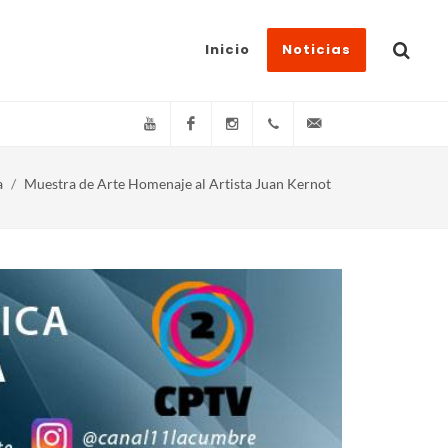
Inicio
Noticias
YouTube
Facebook
Instagram
(+54)(9)3548-576073
info@canal11lacum
a
Muestra de Arte Homenaje al Artista Juan Kernot