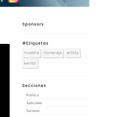
Sponsors
#Etiquetas
muestra
homenaje
artista
kernot
Secciones
Política
Judiciales
Turismo