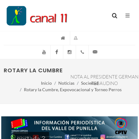
YouTube
Facebook
Instagram
(+54)(9)3548-576073
info@canal11lacumb
ROTARY LA CUMBRE, EXPOVOCACIONAL Y T
NOTA AL PRESIDENTE GERMAN
Inicio
Noticias
Sociedad
REBAUDINO
Rotary la Cumbre, Expovocacional y Torneo Perros
portada 3