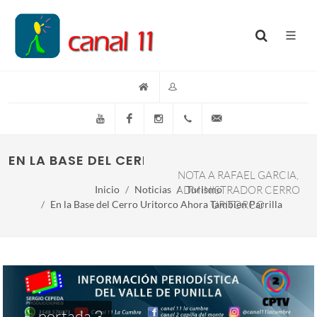
YouTube
Facebook
Instagram
(+54)(9)3548-576073
info@canal11lacumb
EN LA BASE DEL CERRO URITORCO AHORA TA
NOTA A RAFAEL GARCIA,
Inicio
Noticias
ADMINISTRADOR CERRO
Turismo
En la Base del Cerro Uritorco Ahora Tambien Parrilla
URITORCO
portada 3