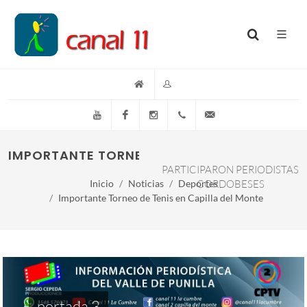
YouTube
Facebook
Instagram
(+54)(9)3548-576073
info@canal11lacumb
IMPORTANTE TORNEO DE TENIS EN CAPILLA 
PARTICIPARON PERIODISTAS
Inicio
Noticias
Deportes
CORDOBESES
Importante Torneo de Tenis en Capilla del Monte
portada 3