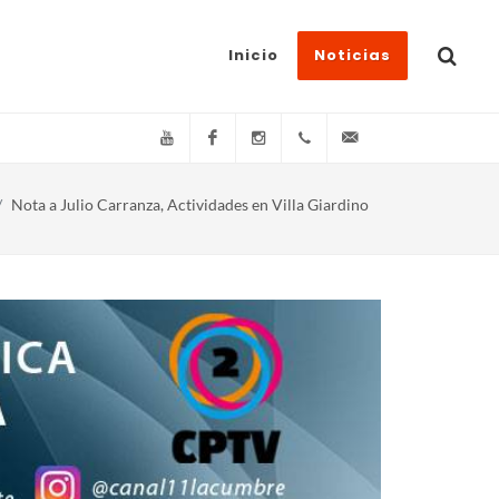
Inicio
Noticias
YouTube
Facebook
Instagram
(+54)(9)3548-576073
info@canal11lacum
Nota a Julio Carranza, Actividades en Villa Giardino