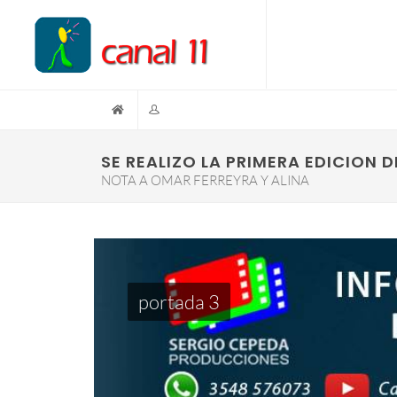
SE REALIZO LA PRIMERA EDICION D
NOTA A OMAR FERREYRA Y ALINA
portada 3