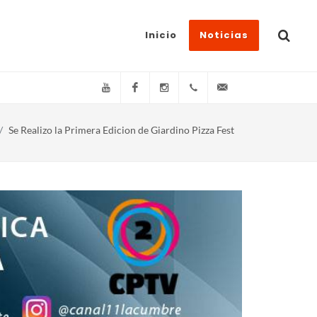
Inicio
Noticias
YouTube
Facebook
Instagram
(+54)(9)3548-576073
info@canal11lacum
Se Realizo la Primera Edicion de Giardino Pizza Fest