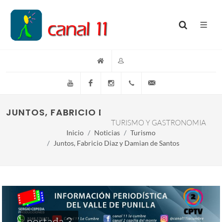
YouTube
Facebook
Instagram
(+54)(9)3548-576073
info@canal11lacumb
JUNTOS, FABRICIO DIAZ Y DAMIAN DE SANT
TURISMO Y GASTRONOMIA
Inicio
Noticias
Turismo
Juntos, Fabricio Diaz y Damian de Santos
portada 3