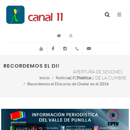
YouTube
Facebook
Instagram
(+54)(9)3548-576073
info@canal11lacumb
RECORDEMOS EL DISCURSO DE OVELAR EN EL
APERTURA DE SESIONES
Inicio
Noticias
ORDINARIAS DE LA CUMBRE
Política
Recordemos el Discurso de Ovelar en el 2016
portada 3