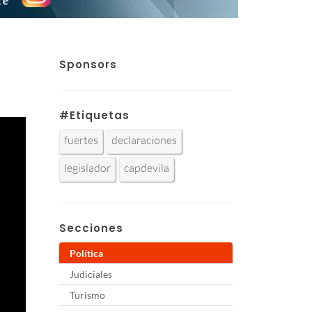
Sponsors
#Etiquetas
fuertes
declaraciones
legislador
capdevila
Secciones
Política
Judiciales
Turismo