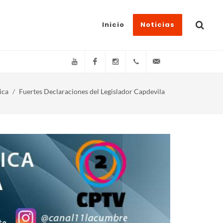
Inicio
Noticias
YouTube
Facebook
Instagram
(+54)(9)3548-576073
info@canal11lacum
ica
Fuertes Declaraciones del Legislador Capdevila