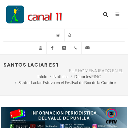
YouTube
Facebook
Instagram
(+54)(9)3548-576073
info@canal11lacumb
SANTOS LACIAR ESTUVO EN EL FESTIVAL DE 
FUE HOMENAJEADO EN EL
Inicio
Noticias
Deportes
RING
Santos Laciar Estuvo en el Festival de Box de la Cumbre
portada 3