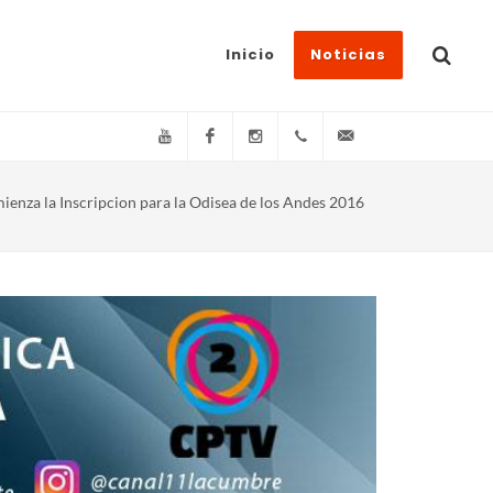
Inicio
Noticias
YouTube
Facebook
Instagram
(+54)(9)3548-576073
info@canal11lacum
ienza la Inscripcion para la Odisea de los Andes 2016