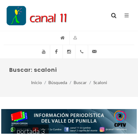
YouTube
Facebook
Instagram
(+54)(9)3548-576073
info@canal11lacumb
Buscar: scaloni
Inicio
Búsqueda
Buscar
Scaloni
portada 3