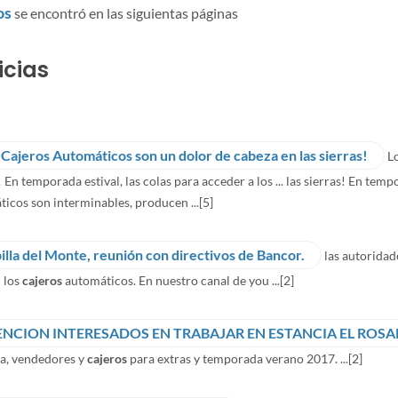
os
se encontró en las siguientas páginas
icias
 Cajeros Automáticos son un dolor de cabeza en las sierras!
L
! En temporada estival, las colas para acceder a los ... las sierras! En temp
icos son interminables, producen ...
[5]
illa del Monte, reunión con directivos de Bancor.
las autoridad
 los
cajeros
automáticos. En nuestro canal de you ...
[2]
ENCION INTERESADOS EN TRABAJAR EN ESTANCIA EL ROSA
za, vendedores y
cajeros
para extras y temporada verano 2017. ...
[2]