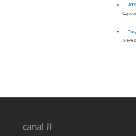
AT
Cajero
"In
breve 