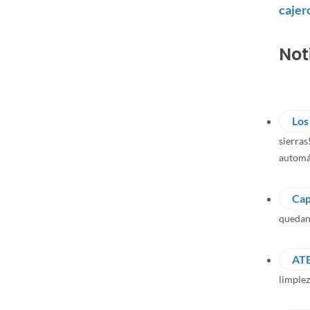
cajer
Not
Los
sierras
automát
Cap
quedan
AT
limpie