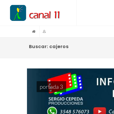
Buscar: cajeros
portada 3