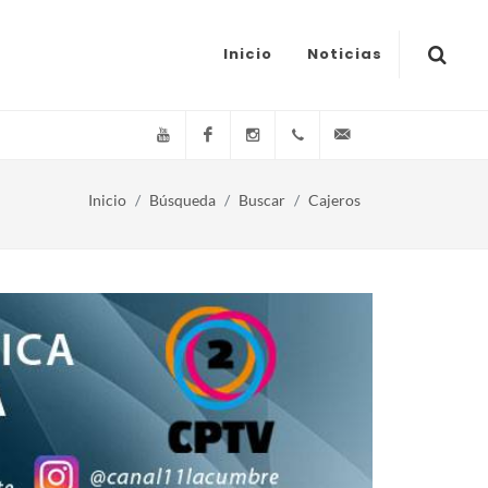
Inicio
Noticias
YouTube
Facebook
Instagram
(+54)(9)3548-576073
info@canal11lacum
Inicio
Búsqueda
Buscar
Cajeros