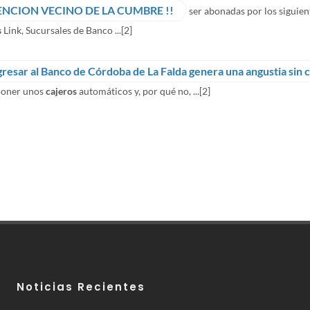
ENCION VECINO DE LA CUMBRE !!
ser abonadas por los siguien
s
Link, Sucursales de Banco ...
[2]
gresar al Banco de Córdoba de La Falda genera una angustia sin 
poner unos
cajeros
automáticos y, por qué no, ...
[2]
Noticias Recientes