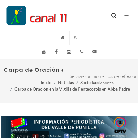
YouTube
Facebook
Instagram
(+54)(9)3548-576073
info@canal11lacumb
Carpa de Oración en la Vigilia de Penteco
Se vivieron momentos de reflexión
Inicio
Noticias
Sociedad
y alabanza
Carpa de Oración en la Vigilia de Pentecostés en Abba Padre
portada 3