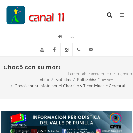
YouTube
Facebook
Instagram
(+54)(9)3548-576073
info@canal11lacumb
Chocó con su moto por El Chorrito y tiene
Lamentable accidente de un jóven
Inicio
Noticias
Policiales
de La Cumbre
Chocó con su Moto por el Chorrito y Tiene Muerte Cerebral
portada 3