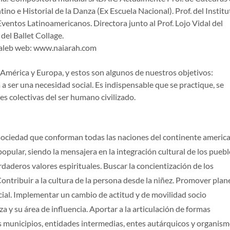
o e Historial de la Danza (Ex Escuela Nacional). Prof. del Institu
ventos Latinoamericanos. Directora junto al Prof. Lojo Vidal del
del Ballet Collage.
haleb web: www.naiarah.com
América y Europa, y estos son algunos de nuestros objetivos:
a ser una necesidad social. Es indispensable que se practique, se
s colectivas del ser humano civilizado.
a sociedad que conforman todas las naciones del continente americ
opular, siendo la mensajera en la integración cultural de los puebl
aderos valores espirituales. Buscar la concientización de los
ontribuir a la cultura de la persona desde la niñez. Promover plan
ial. Implementar un cambio de actitud y de movilidad socio
a y su área de influencia. Aportar a la articulación de formas
os municipios, entidades intermedias, entes autárquicos y organis