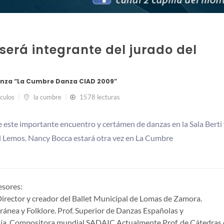
será integrante del jurado del
anza “La Cumbre Danza CIAD 2009”
culos
la cumbre
1578 lecturas
este importante encuentro y certámen de danzas en la Sala Berti 
 Lemos. Nancy Bocca estará otra vez en La Cumbre
esores:
 Director y creador del Ballet Municipal de Lomas de Zamora.
nea y Folklore. Prof. Superior de Danzas Españolas y
monía. Compositora mundial SADAIC Actualmente Prof. de Cátedras