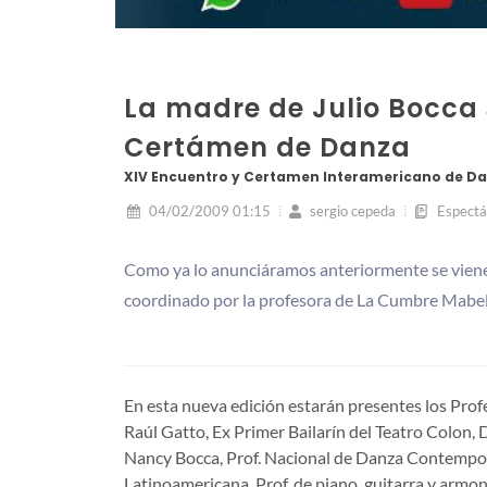
La madre de Julio Bocca 
Certámen de Danza
XIV Encuentro y Certamen Interamericano de D
04/02/2009 01:15
sergio cepeda
Espectá
Como ya lo anunciáramos anteriormente se viene 
coordinado por la profesora de La Cumbre Mabel
En esta nueva edición estarán presentes los Prof
Raúl Gatto, Ex Primer Bailarín del Teatro Colon,
Nancy Bocca, Prof. Nacional de Danza Contemporá
Latinoamericana. Prof. de piano, guitarra y ar