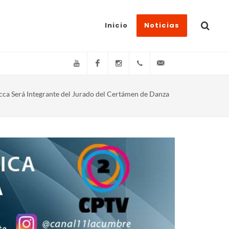
Inicio
Noticias
YouTube
Facebook
Instagram
(+54)(9)3548-576073
info@canal11lacum
cca Será Integrante del Jurado del Certámen de Danza