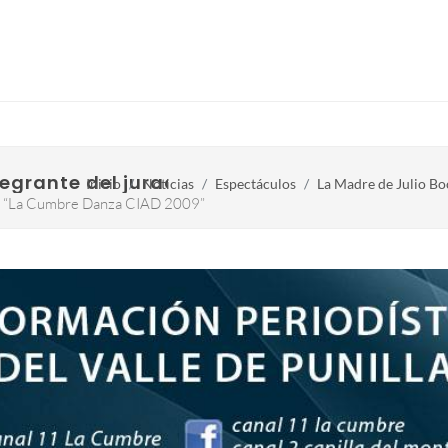
tegrante del jurado del Certámen de Danza
Inicio
Noticias
Espectáculos
La Madre de Julio Bo
a “La Cumbre Danza CIAD 2009”