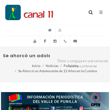
YouTube
Facebook
Instagram
(+54)(9)3548-576073
info@canal11lacumb
Se ahorcó un adolescente de 12 años en L
Dolor y congoja en una conocida
Inicio
Noticias
Policiales
familia cumbrense
Se Ahorcó un Adolescente de 12 Años en la Cumbre
portada 3