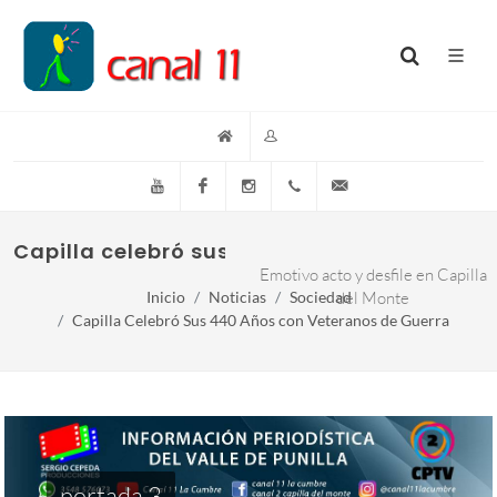
YouTube
Facebook
Instagram
(+54)(9)3548-576073
info@canal11lacumb
Capilla celebró sus 440 años con Veteran
Emotivo acto y desfile en Capilla
Inicio
Noticias
Sociedad
del Monte
Capilla Celebró Sus 440 Años con Veteranos de Guerra
portada 3