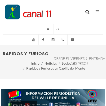
YouTube
Facebook
Instagram
(+54)(9)3548-576073
info@canal11lacumb
RAPIDOS Y FURIOSOS EN CAPILLA DEL MONTE
DESDE EL VIERNES 9. ENTRADA
Inicio
Noticias
Sociedad
250 PESOS
Rapidos y Furiosos en Capilla del Monte
portada 3