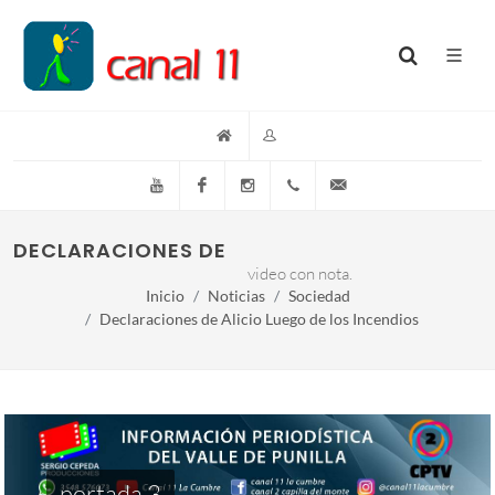
YouTube
Facebook
Instagram
(+54)(9)3548-576073
info@canal11lacumb
DECLARACIONES DE ALICIO LUEGO DE LOS I
video con nota.
Inicio
Noticias
Sociedad
Declaraciones de Alicio Luego de los Incendios
portada 3