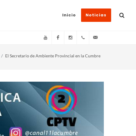
Inicio
Noticias
YouTube
Facebook
Instagram
(+54)(9)3548-576073
info@canal11lacum
El Secretario de Ambiente Provincial en la Cumbre