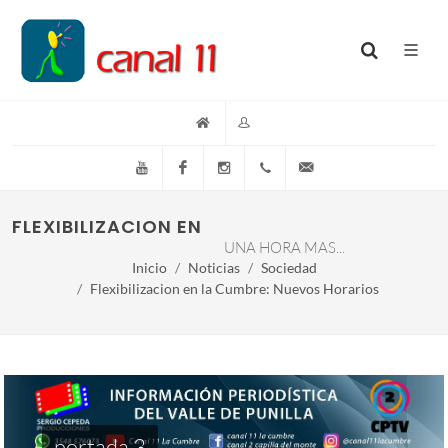
YouTube
Facebook
Instagram
(+54)(9)3548-576073
info@canal11lacumb
FLEXIBILIZACION EN LA CUMBRE: NUEVOS HO
UNA HORA MAS...
Inicio
Noticias
Sociedad
Flexibilizacion en la Cumbre: Nuevos Horarios
portada 3