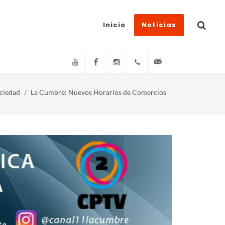
Inicio
Noticias
YouTube
Facebook
Instagram
(+54)(9)3548-576073
info@canal11lacum
ciedad
La Cumbre: Nuevos Horarios de Comercios