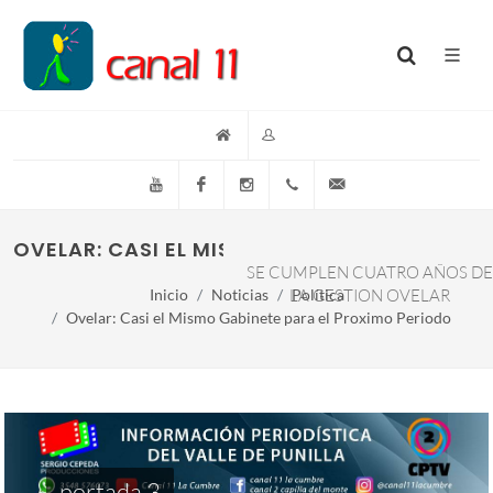
YouTube
Facebook
Instagram
(+54)(9)3548-576073
info@canal11lacumb
OVELAR: CASI EL MISMO GABINETE PARA EL 
SE CUMPLEN CUATRO AÑOS DE
Inicio
Noticias
LA GESTION OVELAR
Política
Ovelar: Casi el Mismo Gabinete para el Proximo Periodo
portada 3