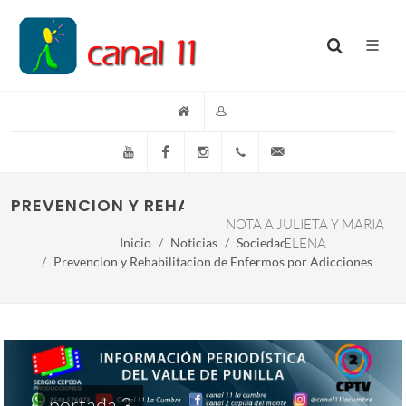
YouTube
Facebook
Instagram
(+54)(9)3548-576073
info@canal11lacumb
PREVENCION Y REHABILITACION DE ENFERM
NOTA A JULIETA Y MARIA
Inicio
Noticias
Sociedad
ELENA
Prevencion y Rehabilitacion de Enfermos por Adicciones
portada 3