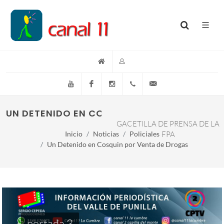
YouTube
Facebook
Instagram
(+54)(9)3548-576073
info@canal11lacumb
UN DETENIDO EN COSQUIN POR VENTA DE D
GACETILLA DE PRENSA DE LA
Inicio
Noticias
Policiales
FPA
Un Detenido en Cosquin por Venta de Drogas
portada 3