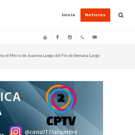
Inicio
Noticias
YouTube
Facebook
Instagram
(+54)(9)3548-576073
info@canal11lacum
vio el Micro de Juanma Luego del Fin de Semana Largo