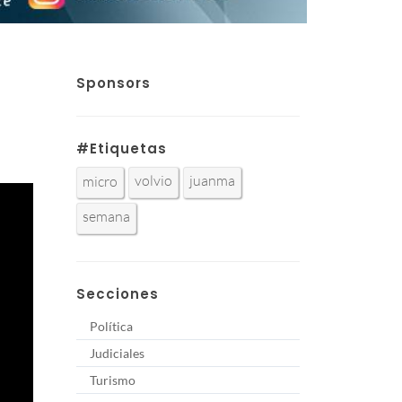
Sponsors
#Etiquetas
volvio
juanma
micro
semana
Secciones
Política
Judiciales
Turismo