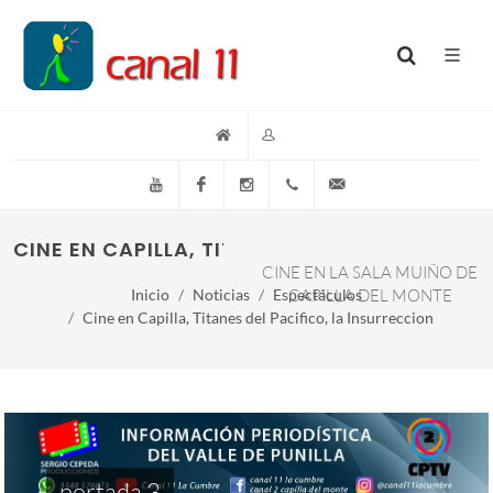
YouTube
Facebook
Instagram
(+54)(9)3548-576073
info@canal11lacumb
CINE EN CAPILLA, TITANES DEL PACIFICO, L
CINE EN LA SALA MUIÑO DE
Inicio
Noticias
Espectáculos
CAPILLA DEL MONTE
Cine en Capilla, Titanes del Pacifico, la Insurreccion
portada 3