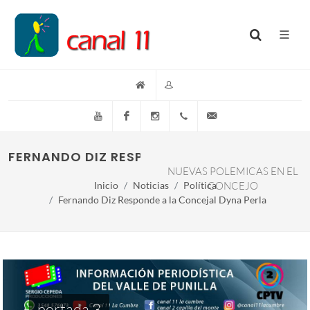
YouTube
Facebook
Instagram
(+54)(9)3548-576073
info@canal11lacumb
FERNANDO DIZ RESPONDE A LA CONCEJAL D
NUEVAS POLEMICAS EN EL
Inicio
Noticias
Política
CONCEJO
Fernando Diz Responde a la Concejal Dyna Perla
portada 3