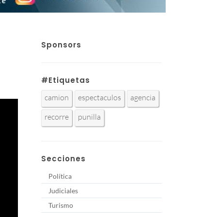
Sponsors
#Etiquetas
camion
espectaculos
agencia
recorre
punilla
Secciones
Política
Judiciales
Turismo