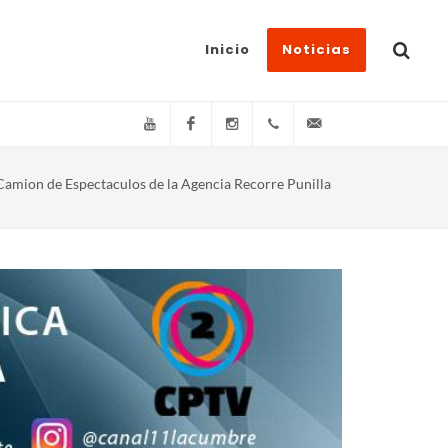
Inicio
Noticias
YouTube
Facebook
Instagram
(+54)(9)3548-576073
info@canal11lacum
Camion de Espectaculos de la Agencia Recorre Punilla