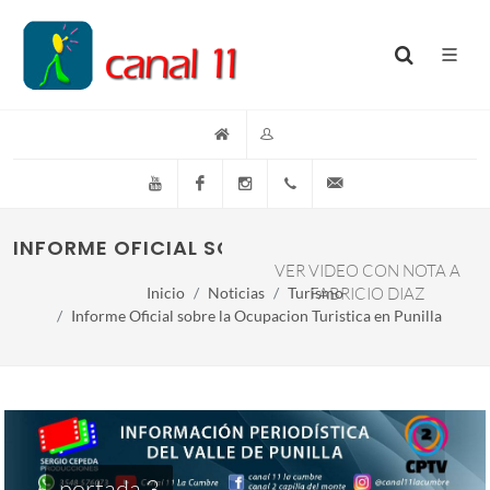
YouTube
Facebook
Instagram
(+54)(9)3548-576073
info@canal11lacumb
INFORME OFICIAL SOBRE LA OCUPACION TURI
VER VIDEO CON NOTA A
Inicio
Noticias
Turismo
FABRICIO DIAZ
Informe Oficial sobre la Ocupacion Turistica en Punilla
portada 3