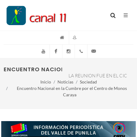
YouTube
Facebook
Instagram
(+54)(9)3548-576073
info@canal11lacumb
ENCUENTRO NACIONAL EN LA CUMBRE POR 
LA REUNION FUE EN EL CIC
Inicio
Noticias
Sociedad
Encuentro Nacional en la Cumbre por el Centro de Monos
Caraya