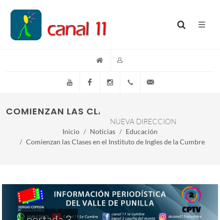
YouTube
Facebook
Instagram
(+54)(9)3548-576073
info@canal11lacumb
COMIENZAN LAS CLASES EN EL INSTITUTO DE
NUEVA DIRECCION
Inicio
Noticias
Educación
Comienzan las Clases en el Instituto de Ingles de la Cumbre
portada 3