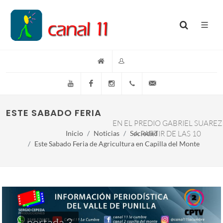
YouTube
Facebook
Instagram
(+54)(9)3548-576073
info@canal11lacumb
ESTE SABADO FERIA DE AGRICULTURA EN CAP
EN EL PREDIO GABRIEL SUAREZ
Inicio
Noticias
Sociedad
A PARTIR DE LAS 10
Este Sabado Feria de Agricultura en Capilla del Monte
portada 3