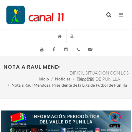
YouTube
Facebook
Instagram
(+54)(9)3548-576073
info@canal11lacumb
NOTA A RAUL MENDOZA, PRESIDENTE DE LA LI
DIFICIL SITUACION CON LOS
Inicio
Noticias
Deportes
CLUBES DE PUNILLA
Nota a Raul Mendoza, Presidente de la Liga de Futbol de Punilla
portada 3