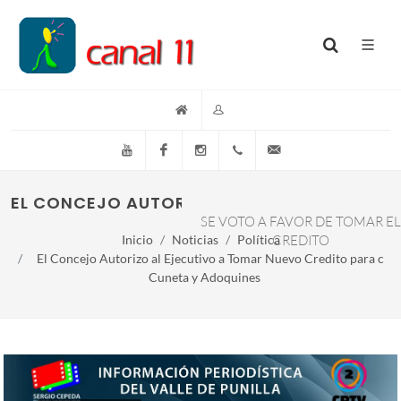
YouTube
Facebook
Instagram
(+54)(9)3548-576073
info@canal11lacumb
EL CONCEJO AUTORIZO AL EJECUTIVO A TO
SE VOTO A FAVOR DE TOMAR EL
Inicio
Noticias
Política
CREDITO
El Concejo Autorizo al Ejecutivo a Tomar Nuevo Credito para c
Cuneta y Adoquines