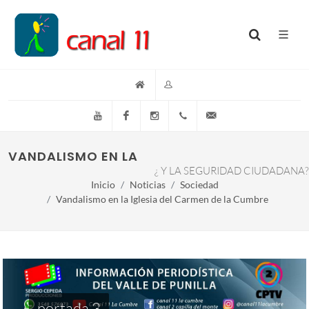
YouTube
Facebook
Instagram
(+54)(9)3548-576073
info@canal11lacumb
VANDALISMO EN LA IGLESIA DEL CARMEN DE
¿ Y LA SEGURIDAD CIUDADANA?
Inicio
Noticias
Sociedad
Vandalismo en la Iglesia del Carmen de la Cumbre
portada 3