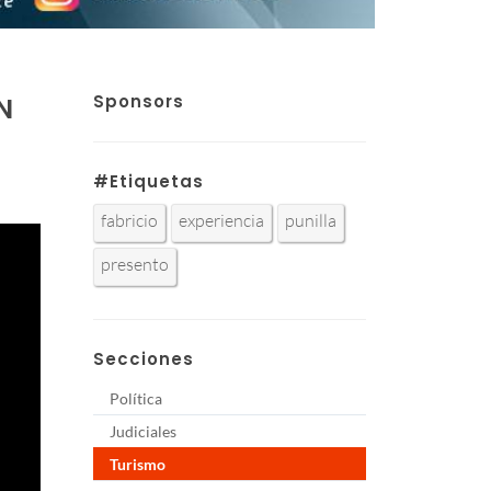
Sponsors
N
#Etiquetas
fabricio
experiencia
punilla
presento
Secciones
Política
Judiciales
Turismo