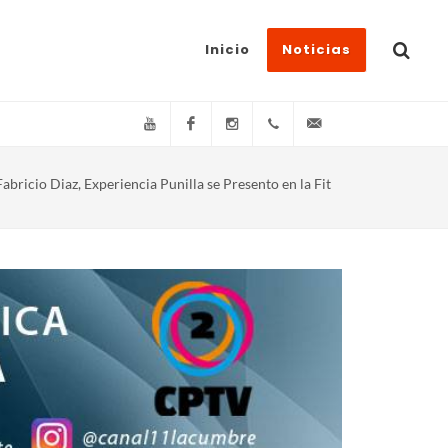
Inicio
Noticias
YouTube
Facebook
Instagram
(+54)(9)3548-576073
info@canal11lacum
abricio Diaz, Experiencia Punilla se Presento en la Fit