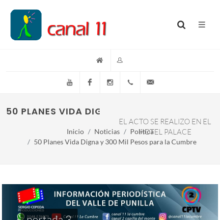
YouTube
Facebook
Instagram
(+54)(9)3548-576073
info@canal11lacumb
50 PLANES VIDA DIGNA Y 300 MIL PESOS PA
EL ACTO SE REALIZO EN EL
Inicio
Noticias
Política
HOTEL PALACE
50 Planes Vida Digna y 300 Mil Pesos para la Cumbre
portada 3