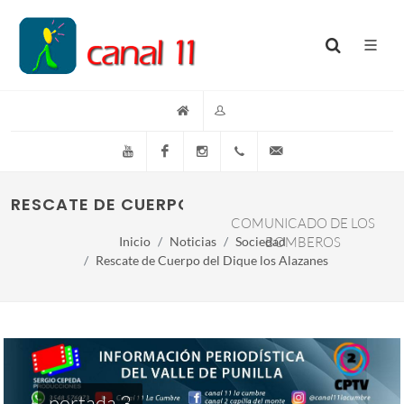
YouTube
Facebook
Instagram
(+54)(9)3548-576073
info@canal11lacumb
RESCATE DE CUERPO DEL DIQUE LOS ALAZAN
COMUNICADO DE LOS
Inicio
Noticias
Sociedad
BOMBEROS
Rescate de Cuerpo del Dique los Alazanes
portada 3