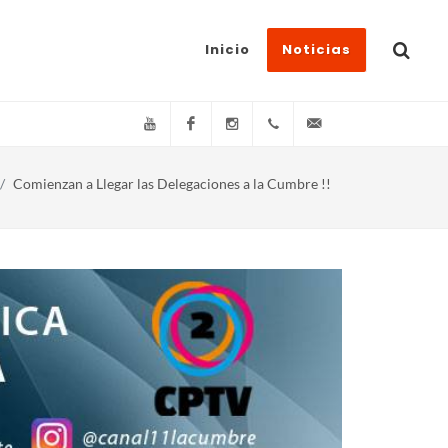
Inicio
Noticias
YouTube
Facebook
Instagram
(+54)(9)3548-576073
info@canal11lacum
Comienzan a Llegar las Delegaciones a la Cumbre !!