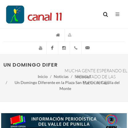
YouTube
Facebook
Instagram
(+54)(9)3548-576073
info@canal11lacumb
UN DOMINGO DIFERENTE EN LA PLAZA SAN MA
MUCHA GENTE ESPERANDO EL
Inicio
Noticias
Sociedad
RESULTADO DE LAS
Un Domingo Diferente en la Plaza San Martin de Capilla del
ELECCIONES
Monte