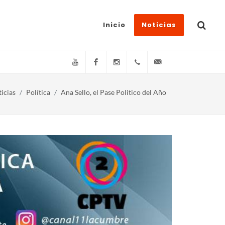
Inicio
Noticias
YouTube
Facebook
Instagram
(+54)(9)3548-576073
info@canal11lacum
icias
Política
Ana Sello, el Pase Politico del Año