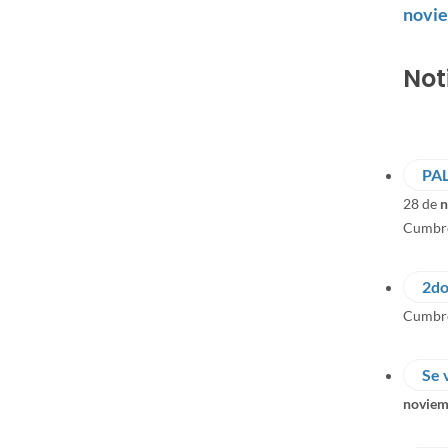
novi
Not
PA
28 de
n
Cumbr
2do
Cumbre
Se 
noviem