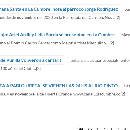
ana Santa en La Cumbre: nota al párroco Jorge Rodriguez
pá
nes desde
noviembre
del 2023 en la Parroquia del Carmen. Nos ...
[2]
lujo: Ariel Ardit y Lidia Borda se presentan en La Cumbre
Masc
nó el Premio Carlos Gardel como Mejor Artista Masculino ...
[2]
 de Punilla volvieron a cantar !!
juntar para actuar especialmente e
 100 años del Club ...
[2]
A A PABLO URETA, SE VIENEN LAS 24 HS AL RIO PINTO
La 
ina, y en
noviembre
la de Huerta Grande. www.canal11lacumbre.co
[2]
1
2
3
4
5