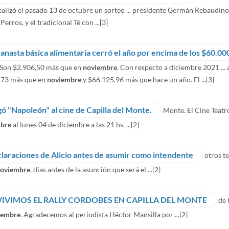
ealizó el pasado 13 de octubre un sorteo ... presidente Germán Rebaudin
Perros, y el tradicional Té con ...
[3]
canasta básica alimentaria cerró el año por encima de los $60.00
 Son $2.906,50 más que en
noviembre
. Con respecto a diciembre 2021 ... 
,73 más que en
noviembre
y $66.125,96 más que hace un año. El ...
[3]
gó "Napoleón" al cine de Capilla del Monte.
Monte. El Cine Teatr
bre
al lunes 04 de diciembre a las 21 hs. ...
[2]
laraciones de Alicio antes de asumir como intendente
otros t
oviembre
, dias antes de la asunción que será el ...
[2]
VIVIMOS EL RALLY CORDOBES EN CAPILLA DEL MONTE
de 
iembre
. Agradecemos al periodista Héctor Mansilla por ...
[2]