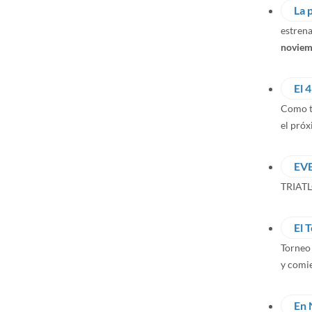
La 
estrena
noviem
El 
Como to
el pró
EV
TRIATL
El 
Torneo 
y comie
En 