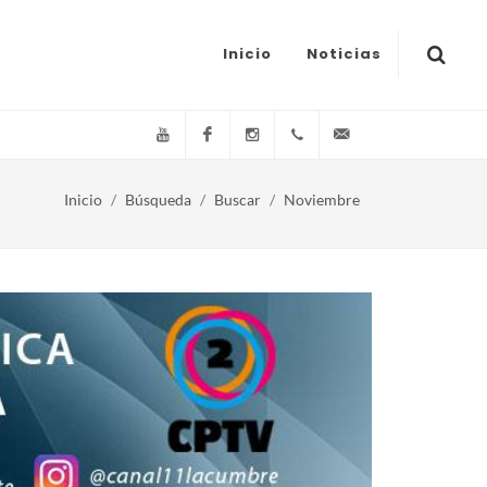
Inicio
Noticias
YouTube
Facebook
Instagram
(+54)(9)3548-576073
info@canal11lacum
Inicio
Búsqueda
Buscar
Noviembre