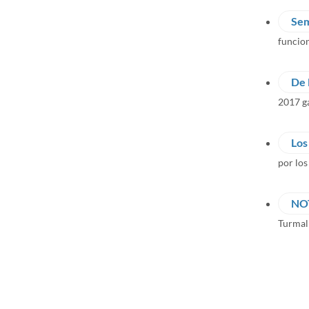
Sem
funcio
De 
2017 ga
Los
por los
NOT
Turmal