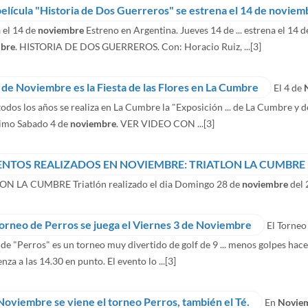
película "Historia de Dos Guerreros" se estrena el 14 de noviem
 el 14 de
noviembre
Estreno en Argentina. Jueves 14 de ... estrena el 14 
bre
. HISTORIA DE DOS GUERREROS. Con: Horacio Ruiz, ...
[3]
4 de Noviembre es la Fiesta de las Flores en La Cumbre
El 4 de
dos los años se realiza en La Cumbre la "Exposición ... de La Cumbre y de 
ximo Sabado 4 de
noviembre
. VER VIDEO CON ...
[3]
ENTOS REALIZADOS EN NOVIEMBRE: TRIATLON LA CUMBRE
ON LA CUMBRE Triatlón realizado el dia Domingo 28 de
noviembre
del 2
Torneo de Perros se juega el Viernes 3 de Noviembre
El Torneo
de "Perros" es un torneo muy divertido de golf de 9 ... menos golpes hace,
nza a las 14.30 en punto. El evento lo ...
[3]
Noviembre se viene el torneo Perros, también el Té.
En
Novie