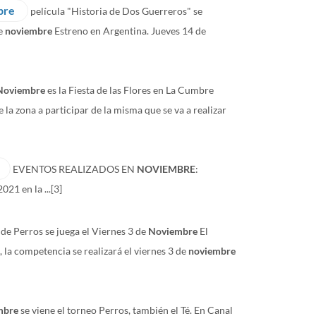
bre
película "Historia de Dos Guerreros" se
de
noviembre
Estreno en Argentina. Jueves 14 de
Noviembre
es la Fiesta de las Flores en La Cumbre
la zona a participar de la misma que se va a realizar
EVENTOS REALIZADOS EN
NOVIEMBRE
:
021 en la ...
[3]
 de Perros se juega el Viernes 3 de
Noviembre
El
 la competencia se realizará el viernes 3 de
noviembre
mbre
se viene el torneo Perros, también el Té. En Canal