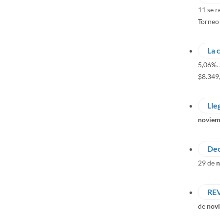
11 se r
Torneo 
La 
5,06%.
$8.349
Lle
noviem
Dec
29 de
n
RE
de
nov