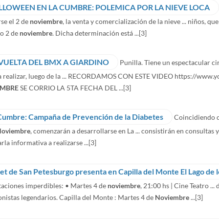
LLOWEEN EN LA CUMBRE: POLEMICA POR LA NIEVE LOCA
rse el 2 de
noviembre
, la venta y comercialización de la nieve ... niños, q
o 2 de
noviembre
. Dicha determinación está ...
[3]
 VUELTA DEL BMX A GIARDINO
Punilla. Tiene un espectacular ci
 a realizar, luego de la ... RECORDAMOS CON ESTE VIDEO https://ww
EMBRE
SE CORRIO LA 5TA FECHA DEL ...
[3]
Cumbre: Campaña de Prevención de la Diabetes
Coincidiendo c
oviembre
, comenzarán a desarrollarse en La ... consistirán en consultas y
rla informativa a realizarse ...
[3]
let de San Petesburgo presenta en Capilla del Monte El Lago de 
taciones imperdibles: • Martes 4 de
noviembre
, 21:00 hs | Cine Teatro ...
nistas legendarios. Capilla del Monte : Martes 4 de
Noviembre
...
[3]