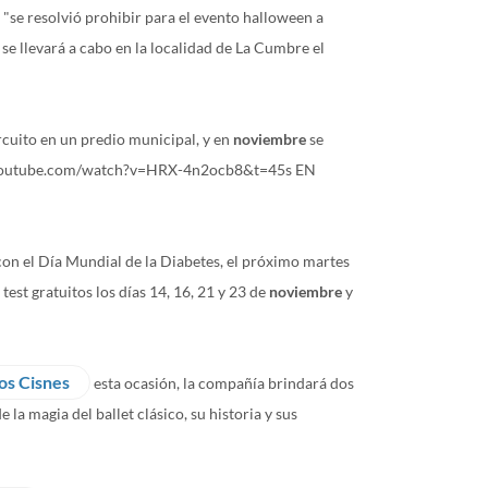
"se resolvió prohibir para el evento halloween a
ue se llevará a cabo en la localidad de La Cumbre el
rcuito en un predio municipal, y en
noviembre
se
w.youtube.com/watch?v=HRX-4n2ocb8&t=45s EN
on el Día Mundial de la Diabetes, el próximo martes
 test gratuitos los días 14, 16, 21 y 23 de
noviembre
y
los Cisnes
esta ocasión, la compañía brindará dos
 de la magia del ballet clásico, su historia y sus