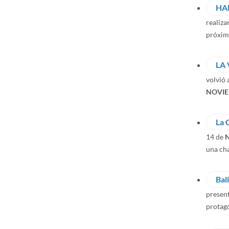
HA
realiza
próxim
LA
volvió
NOVI
La 
14 de
N
una cha
Bal
presen
protago