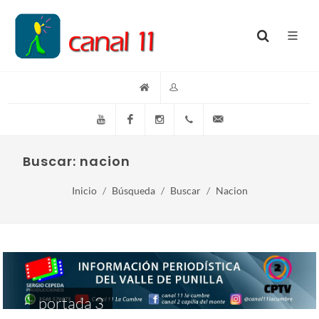
YouTube
Facebook
Instagram
(+54)(9)3548-576073
info@canal11lacumb
Buscar: nacion
Inicio
Búsqueda
Buscar
Nacion
portada 3