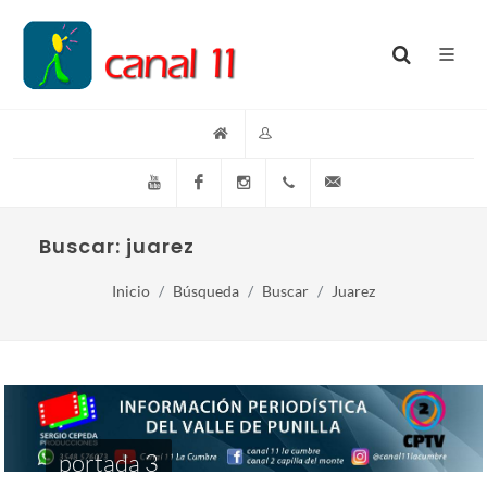
YouTube
Facebook
Instagram
(+54)(9)3548-576073
info@canal11lacumb
Buscar: juarez
Inicio
Búsqueda
Buscar
Juarez
portada 3